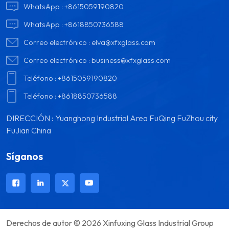
WhatsApp :
+8615059190820
WhatsApp :
+8618850736588
Correo electrónico :
elva@xfxglass.com
Correo electrónico :
business@xfxglass.com
Teléfono :
+8615059190820
Teléfono :
+8618850736588
DIRECCIÓN : Yuanghong Industrial Area FuQing FuZhou city
FuJian China
Síganos
Derechos de autor © 2026 Xinfuxing Glass Industrial Group