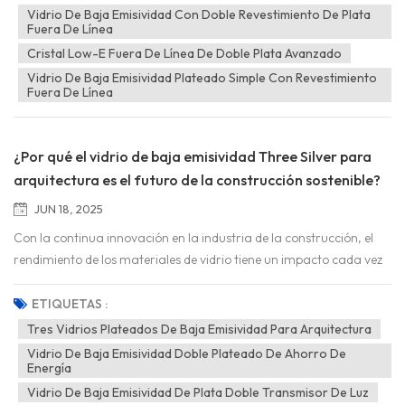
productos. En la gama de productos de vidrio de baja emisividad
Vidrio De Baja Emisividad Con Doble Revestimiento De Plata
Fuera De Línea
(Low-E), el vidrio Low-E con doble revestimiento de plata fuera de
línea se ha posicionado rápidamente como líder del sector gracias
Cristal Low-E Fuera De Línea De Doble Plata Avanzado
a sus excepcionales ventajas. Sin embargo, en com...
Vidrio De Baja Emisividad Plateado Simple Con Revestimiento
Fuera De Línea
¿Por qué el vidrio de baja emisividad Three Silver para
arquitectura es el futuro de la construcción sostenible?
JUN 18, 2025
Con la continua innovación en la industria de la construcción, el
rendimiento de los materiales de vidrio tiene un impacto cada vez
más crítico en la calidad de los edificios. Entre los muchos nuevos
materiales de vidrio, el vidrio de baja emisividad con triple plata
ETIQUETAS :
para la construcción destaca por su excelente rendimiento y se ha
Tres Vidrios Plateados De Baja Emisividad Para Arquitectura
convertido en el centro de atención del mercado. ¿Cuáles son sus
Vidrio De Baja Emisividad Doble Plateado De Ahorro De
principales ventajas que le han permitido consolidarse como líder
Energía
en el competitivo sector de los mat...
Vidrio De Baja Emisividad De Plata Doble Transmisor De Luz