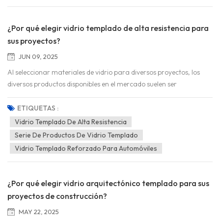
¿Por qué elegir vidrio templado de alta resistencia para
sus proyectos?
JUN 09, 2025
Al seleccionar materiales de vidrio para diversos proyectos, los
diversos productos disponibles en el mercado suelen ser
deslumbrantes y difíciles de elegir. Sin embargo, el vidrio templado
de alta resistencia destaca por sus propias ventajas y se ha
ETIQUETAS :
convertido en el foco de atención de muchos profesionales y
Vidrio Templado De Alta Resistencia
usuarios. ¿Cuáles son sus ventajas que lo hacen tan popular? A
Serie De Productos De Vidrio Templado
continuación, analicemos las razones en profundidad. Vidrio
Vidrio Templado Reforzado Para Automóviles
templado El vidrio templado de alta resistencia, como su nombre
in...
¿Por qué elegir vidrio arquitectónico templado para sus
proyectos de construcción?
MAY 22, 2025