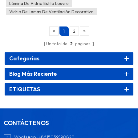
ventajas y el valor del vidrio estampado Louvre Design en el diseño
Lámina De Vidrio Estilo Louvre
arquitectónico. Vidrio del Louvre Vidrio estampado con diseño de
Vidrio De Lamas De Ventilación Decorativo
Louvre, también conocido como Lámina de vidrio...
1
2
Un total de
2
paginas
Categorías
Blog Más Reciente
ETIQUETAS
CONTÁCTENOS
WhatsApp :
+8615059190820