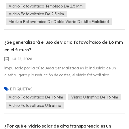
óptica. Situado entre el vidrio ultrafino de 1,6/2,0 mm y el vidrio
Vidrio Fotovoltaico Templado De 2,5 Mm
grueso tradicional de 3,2 mm, constituye una solución integral y
Vidrio Fotovoltaico De 2,5 Mm
rentable para módulos monofaciales y bifaciales de doble vidrio.
Módulo Fotovoltaico De Doble Vidrio De Alta Fiabilidad
Gracias a su sustrato flotante de hierro ultrabajo y a un...
¿Se generalizará el uso de vidrio fotovoltaico de 1,6 mm
en el futuro?
JUL 12, 2026
Impulsado por la búsqueda generalizada en la industria de un
diseño ligero y la reducción de costes, el vidrio fotovoltaico
ultrafino de 1,6 mm ha suscitado acalorados debates
recientemente. Muchos creen que, a largo plazo, el vidrio más
ETIQUETAS :
delgado reemplazará por completo a las opciones más gruesas.
Vidrio Fotovoltaico De 1,6 Mm
Vidrio Ultrafino De 1,6 Mm
Sin embargo, considerando la viabilidad de fabricación, el
Vidrio Fotovoltaico Ultrafino
rendimiento mecánico y los escenarios de aplicación en proyectos
reales, es poco probable que el vidrio de 1,6 mm se convierta en la
opción pr...
¿Por qué el vidrio solar de alta transparencia es un