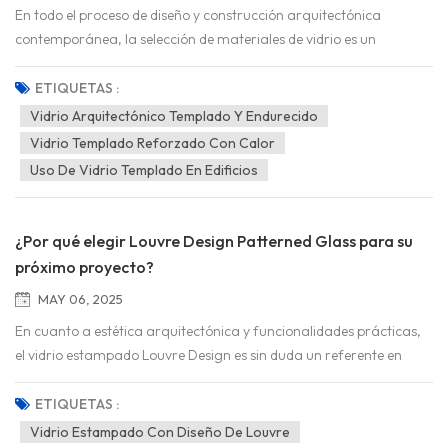
En todo el proceso de diseño y construcción arquitectónica
contemporánea, la selección de materiales de vidrio es un
elemento clave, directamente relacionado con el rendimiento
práctico, los estándares de seguridad y la estética visual del
ETIQUETAS :
edificio. Entre los diversos materiales de vidrio, el vidrio
Vidrio Arquitectónico Templado Y Endurecido
arquitectónico templado destaca por su excelente rendimiento
Vidrio Templado Reforzado Con Calor
integral y se convierte en la solución preferida para numerosos
Uso De Vidrio Templado En Edificios
proyectos de construcción. Entonces, ¿cuáles son las ventajas
únicas de es...
¿Por qué elegir Louvre Design Patterned Glass para su
próximo proyecto?
MAY 06, 2025
En cuanto a estética arquitectónica y funcionalidades prácticas,
el vidrio estampado Louvre Design es sin duda un referente en
diseño innovador. Sin embargo, ¿cuáles son sus características?
¿Por qué se recomienda incluirlo en la planificación de proyectos
ETIQUETAS :
futuros? Este artículo analizará en profundidad las principales
Vidrio Estampado Con Diseño De Louvre