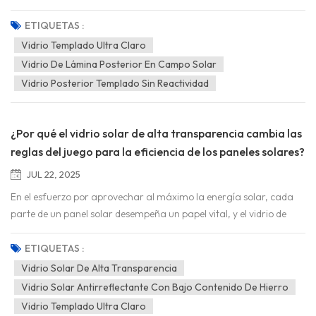
claro Se destaca como un componente destacado. A diferencia
del vidrio convencional, su excepcional transparencia permite que
ETIQUETAS :
penetre más luz solar, lo que permite que las células solares
Vidrio Templado Ultra Claro
capturen mayores cantidades de energía. Esta transparencia,
Vidrio De Lámina Posterior En Campo Solar
sumada a la resistencia del templado, lo dota de resistencia a
Vidrio Posterior Templado Sin Reactividad
impactos, cambios bruscos de temperatura y condiciones c...
¿Por qué el vidrio solar de alta transparencia cambia las
reglas del juego para la eficiencia de los paneles solares?
JUL 22, 2025
En el esfuerzo por aprovechar al máximo la energía solar, cada
parte de un panel solar desempeña un papel vital, y el vidrio de
recubrimiento no es la excepción. Entonces, ¿qué distingue Vidrio
solar de alta transparencia ¿Qué diferencia al vidrio en esta
ETIQUETAS :
importante función? A diferencia del vidrio común, su
Vidrio Solar De Alta Transparencia
composición y estructura especiales están diseñadas para
Vidrio Solar Antirreflectante Con Bajo Contenido De Hierro
permitir el paso de más luz solar, lo que aumenta directamente la
Vidrio Templado Ultra Claro
cantidad de electricidad que un panel solar puede producir. Para