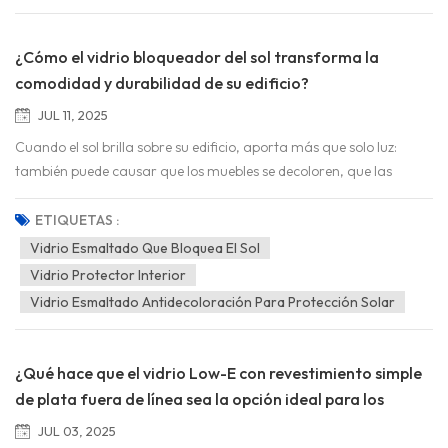
cu...
¿Cómo el vidrio bloqueador del sol transforma la
comodidad y durabilidad de su edificio?
JUL 11, 2025
Cuando el sol brilla sobre su edificio, aporta más que solo luz:
también puede causar que los muebles se decoloren, que las
temperaturas interiores se sobrecalienten y que las facturas de
energía aumenten. Pero ¿y si existiera una solución elegante,
ETIQUETAS :
protectora y eficiente? El acristalamiento solar es la revolución de
Vidrio Esmaltado Que Bloquea El Sol
la arquitectura moderna. Este innovador vidrio no solo bloquea el
Vidrio Protector Interior
sol. Redefine la interacción entre los edificios y su entorno,
Vidrio Esmaltado Antidecoloración Para Protección Solar
manteniendo los interiores frescos y protegiendo lo...
¿Qué hace que el vidrio Low-E con revestimiento simple
de plata fuera de línea sea la opción ideal para los
edificios modernos?
JUL 03, 2025