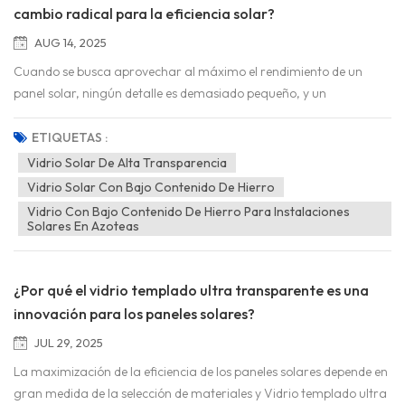
cambio radical para la eficiencia solar?
AUG 14, 2025
Cuando se busca aprovechar al máximo el rendimiento de un
panel solar, ningún detalle es demasiado pequeño, y un
componente que a menudo se lleva la atención es el revestimiento
de vidrio. Vidrio solar de alta transparencia No se trata
ETIQUETAS :
simplemente de una selección de materiales; es una medida
Vidrio Solar De Alta Transparencia
estratégica para impulsar la producción de energía. Pero ¿por
Vidrio Solar Con Bajo Contenido De Hierro
qué es tan crucial la transparencia en este caso? Vidrio solar Los
Vidrio Con Bajo Contenido De Hierro Para Instalaciones
paneles solares se basan en la captación de la luz solar y su
Solares En Azoteas
conversión en e...
¿Por qué el vidrio templado ultra transparente es una
innovación para los paneles solares?
JUL 29, 2025
La maximización de la eficiencia de los paneles solares depende en
gran medida de la selección de materiales y Vidrio templado ultra