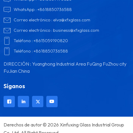
WhatsApp :
+8618850736588
Correo electrónico :
elva@xfxglass.com
Correo electrónico :
business@xfxglass.com
Teléfono :
+8615059190820
Teléfono :
+8618850736588
DIRECCIÓN : Yuanghong Industrial Area FuQing FuZhou city
FuJian China
Síganos
Derechos de autor © 2026 Xinfuxing Glass Industrial Group
Co.,Ltd. All Right Reserved.