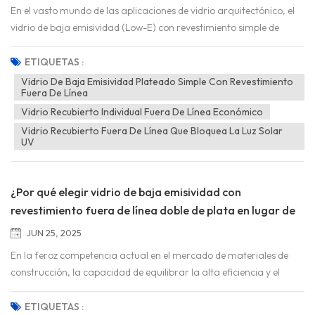
En el vasto mundo de las aplicaciones de vidrio arquitectónico, el
vidrio de baja emisividad (Low-E) con revestimiento simple de
plata y recubrimiento fuera de línea es un referente en la industria.
Pero ¿qué lo distingue? Este producto de vidrio único, que combina
ETIQUETAS :
ingeniosamente tecnología de vanguardia y valor práctico, ha
Vidrio De Baja Emisividad Plateado Simple Con Revestimiento
Fuera De Línea
conquistado el corazón de numerosos arquitectos, constructores y
propietarios. Es como una barrera inteligente que refleja
Vidrio Recubierto Individual Fuera De Línea Económico
eficientemente una gran cantidad de rayos infrarro...
Vidrio Recubierto Fuera De Línea Que Bloquea La Luz Solar
UV
¿Por qué elegir vidrio de baja emisividad con
revestimiento fuera de línea doble de plata en lugar de
otras opciones?
JUN 25, 2025
En la feroz competencia actual en el mercado de materiales de
construcción, la capacidad de equilibrar la alta eficiencia y el
ahorro energético con un rendimiento excelente se ha convertido
en el estándar fundamental para medir la competitividad de los
ETIQUETAS :