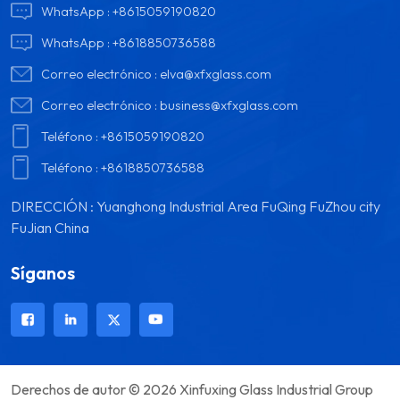
WhatsApp :
+8615059190820
WhatsApp :
+8618850736588
Correo electrónico :
elva@xfxglass.com
Correo electrónico :
business@xfxglass.com
Teléfono :
+8615059190820
Teléfono :
+8618850736588
DIRECCIÓN : Yuanghong Industrial Area FuQing FuZhou city
FuJian China
Síganos
Derechos de autor © 2026 Xinfuxing Glass Industrial Group