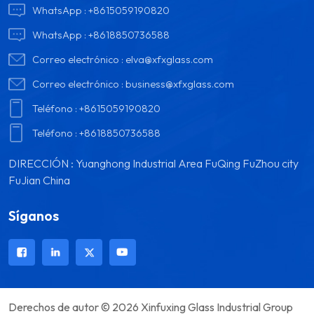
WhatsApp :
+8615059190820
WhatsApp :
+8618850736588
Correo electrónico :
elva@xfxglass.com
Correo electrónico :
business@xfxglass.com
Teléfono :
+8615059190820
Teléfono :
+8618850736588
DIRECCIÓN : Yuanghong Industrial Area FuQing FuZhou city
FuJian China
Síganos
Derechos de autor © 2026 Xinfuxing Glass Industrial Group