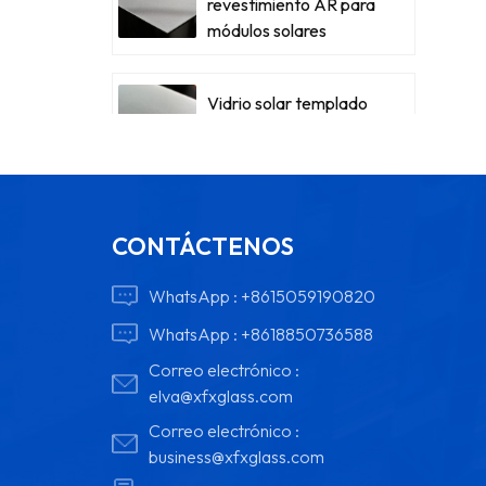
revestimiento AR para
módulos solares
Vidrio solar templado
con bajo contenido de
hierro para módulos
CONTÁCTENOS
WhatsApp :
+8615059190820
WhatsApp :
+8618850736588
Correo electrónico :
elva@xfxglass.com
Correo electrónico :
business@xfxglass.com