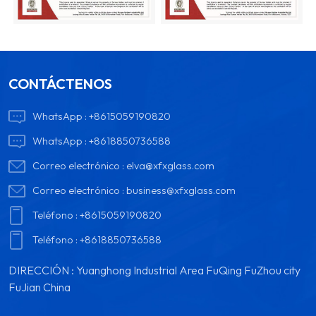
CONTÁCTENOS
WhatsApp :
+8615059190820
WhatsApp :
+8618850736588
Correo electrónico :
elva@xfxglass.com
Correo electrónico :
business@xfxglass.com
Teléfono :
+8615059190820
Teléfono :
+8618850736588
DIRECCIÓN : Yuanghong Industrial Area FuQing FuZhou city
FuJian China