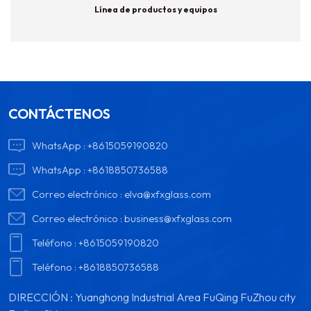
Línea de productos y equipos
CONTÁCTENOS
WhatsApp :
+8615059190820
WhatsApp :
+8618850736588
Correo electrónico :
elva@xfxglass.com
Correo electrónico :
business@xfxglass.com
Teléfono :
+8615059190820
Teléfono :
+8618850736588
DIRECCIÓN : Yuanghong Industrial Area FuQing FuZhou city