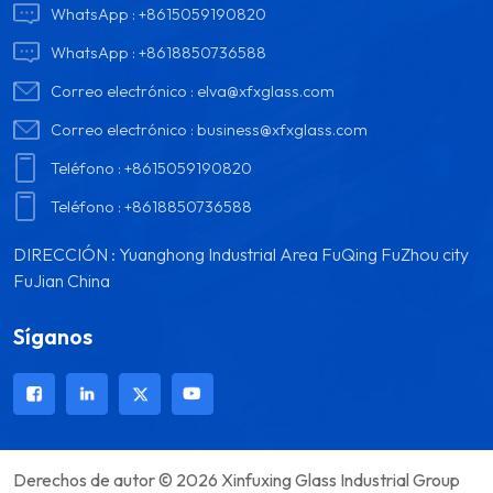
WhatsApp :
+8615059190820
WhatsApp :
+8618850736588
Correo electrónico :
elva@xfxglass.com
Correo electrónico :
business@xfxglass.com
Teléfono :
+8615059190820
Teléfono :
+8618850736588
DIRECCIÓN : Yuanghong Industrial Area FuQing FuZhou city
FuJian China
Síganos
Derechos de autor © 2026 Xinfuxing Glass Industrial Group