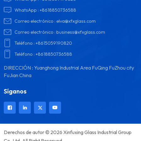
WhatsApp :
+8618850736588
Correo electrónico :
elva@xfxglass.com
Correo electrónico :
business@xfxglass.com
Teléfono :
+8615059190820
Teléfono :
+8618850736588
DIRECCIÓN : Yuanghong Industrial Area FuQing FuZhou city
FuJian China
Síganos
Derechos de autor © 2026 Xinfuxing Glass Industrial Group
Co.,Ltd. All Right Reserved.