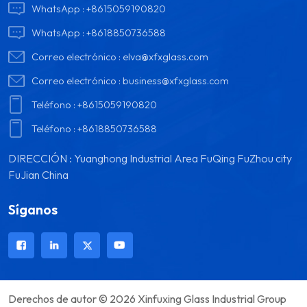
WhatsApp :
+8615059190820
WhatsApp :
+8618850736588
Correo electrónico :
elva@xfxglass.com
Correo electrónico :
business@xfxglass.com
Teléfono :
+8615059190820
Teléfono :
+8618850736588
DIRECCIÓN : Yuanghong Industrial Area FuQing FuZhou city
FuJian China
Síganos
Derechos de autor © 2026 Xinfuxing Glass Industrial Group