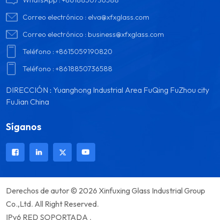
Correo electrónico :
elva@xfxglass.com
Correo electrónico :
business@xfxglass.com
Teléfono :
+8615059190820
Teléfono :
+8618850736588
DIRECCIÓN : Yuanghong Industrial Area FuQing FuZhou city
FuJian China
Síganos
Derechos de autor © 2026 Xinfuxing Glass Industrial Group
Co.,Ltd. All Right Reserved.
IPv6 RED SOPORTADA .