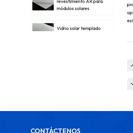
revestimiento AR para
pr
módulos solares
opo
es
Vidrio solar templado
con bajo contenido de
hierro para módulos
CONTÁCTENOS