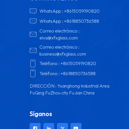
WhatsApp :
+8615059190820
WhatsApp :
+8618850736588
Correo electrónico :
elva@xfxglass.com
Correo electrónico :
business@xfxglass.com
Teléfono :
+8615059190820
Teléfono :
+8618850736588
DIRECCIÓN : Yuanghong Industrial Area
FuQing FuZhou city FuJian China
Síganos