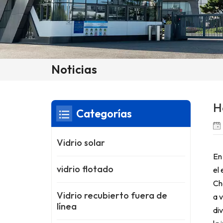
Noticias
H
Categorías
Vidrio solar
En
vidrio flotado
el
Ch
Vidrio recubierto fuera de
a 
línea
di