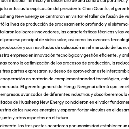
industria solar térmica y el desarrollo de una cultura corporativa,
jo la entusiasta explicación del presidente Chen Quanfu, el gerent
sheng New Energy se centraron en visitar el taller de fusión de vid
sitó la línea de producción de procesamiento profundo y el sistem
allaron los logros innovadores, las características técnicas y las
el proceso principal de vidrio solar, así como los avances tecnológ
producción y sus resultados de aplicación en el mercado de las nue
estra empresa en innovación tecnológica y gestión eficiente, y amb
as como la optimización de los procesos de producción, la reducci
s tres partes expresaron su deseo de aprovechar este intercambio
 cooperación en materia de complementariedad tecnológica, colab
 mercado. El gerente general de Hengji Nengmai afirmó que, en el
 empresas avanzadas de diferentes industrias y absorberemos la ese
vitados de Huasheng New Energy coincidieron en el valor fundamen
ustria de las nuevas energías y esperan forjar vínculos en el desar
junta y otros aspectos en el futuro.
nalmente, las tres partes acordaron por unanimidad establecer 