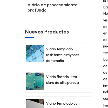
la 
Vidrio de procesamiento
Ba
profundo
Hua
vi
det
Nuevos Productos
en 
de 
nu
Vidrio templado
tem
resistente a rayones
La
de tamaño
de
personalizado
de
Vidrio flotado ultra
de
claro de alta pureza
in
ind
con
Vidrio templado con
Fi