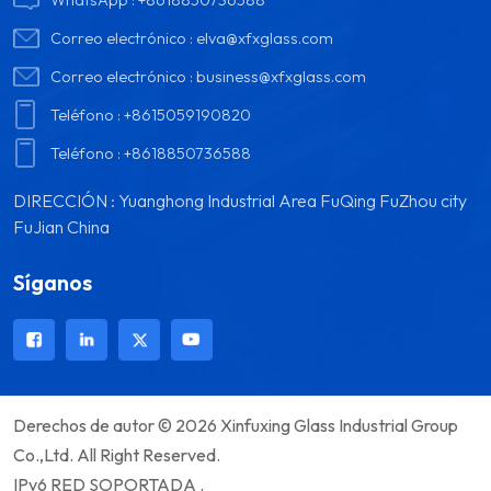
Correo electrónico :
elva@xfxglass.com
Correo electrónico :
business@xfxglass.com
Teléfono :
+8615059190820
Teléfono :
+8618850736588
DIRECCIÓN : Yuanghong Industrial Area FuQing FuZhou city
FuJian China
Síganos
Derechos de autor © 2026 Xinfuxing Glass Industrial Group
Co.,Ltd. All Right Reserved.
IPv6 RED SOPORTADA .