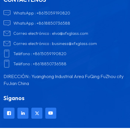
WhatsApp :
+8615059190820
WhatsApp :
+8618850736588
Correo electrónico :
elva@xfxglass.com
Correo electrónico :
business@xfxglass.com
Teléfono :
+8615059190820
Teléfono :
+8618850736588
DIRECCIÓN : Yuanghong Industrial Area FuQing FuZhou city
FuJian China
Síganos