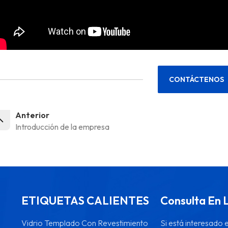
CONTÁCTENOS
Anterior
Introducción de la empresa
ETIQUETAS CALIENTES
Consulta En 
Vidrio Templado Con Revestimiento
Si está interesado