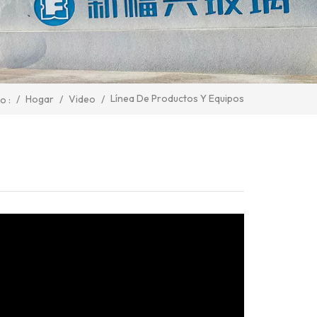
Línea De Productos Y Equipos
/
Hogar
/
Video
/
o :