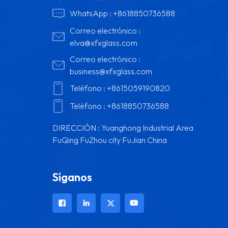
WhatsApp :
+8618850736588
Correo electrónico :
elva@xfxglass.com
Correo electrónico :
business@xfxglass.com
Teléfono :
+8615059190820
Teléfono :
+8618850736588
DIRECCIÓN : Yuanghong Industrial Area
FuQing FuZhou city FuJian China
Síganos