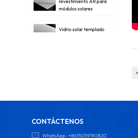
revestimiento AR para
módulos solares
Vidrio solar templado
con bajo contenido de
hierro para módulos
CONTÁCTENOS
WhatsApp :
+8615059190820