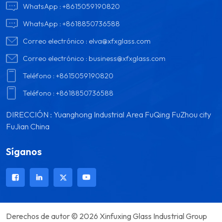
WhatsApp :
+8615059190820
WhatsApp :
+8618850736588
Correo electrónico :
elva@xfxglass.com
Correo electrónico :
business@xfxglass.com
Teléfono :
+8615059190820
Teléfono :
+8618850736588
DIRECCIÓN : Yuanghong Industrial Area FuQing FuZhou city
FuJian China
Síganos
Derechos de autor © 2026 Xinfuxing Glass Industrial Group