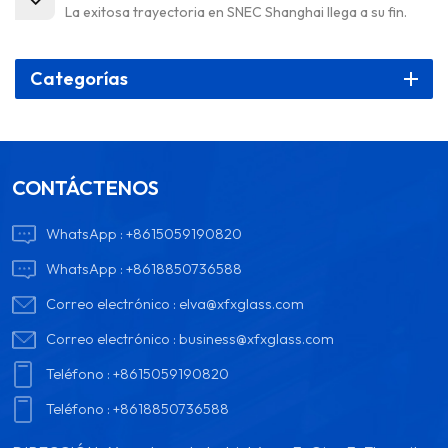
La exitosa trayectoria en SNEC Shanghai llega a su fin.
Categorías
CONTÁCTENOS
WhatsApp :
+8615059190820
WhatsApp :
+8618850736588
Correo electrónico :
elva@xfxglass.com
Correo electrónico :
business@xfxglass.com
Teléfono :
+8615059190820
Teléfono :
+8618850736588