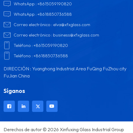
WhatsApp :
+8615059190820
WhatsApp :
+8618850736588
Correo electrónico :
elva@xfxglass.com
Correo electrónico :
business@xfxglass.com
Teléfono :
+8615059190820
Teléfono :
+8618850736588
DIRECCIÓN : Yuanghong Industrial Area FuQing FuZhou city
FuJian China
Síganos
Derechos de autor © 2026 Xinfuxing Glass Industrial Group