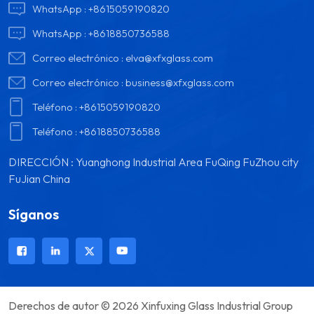
WhatsApp :
+8615059190820
WhatsApp :
+8618850736588
Correo electrónico :
elva@xfxglass.com
Correo electrónico :
business@xfxglass.com
Teléfono :
+8615059190820
Teléfono :
+8618850736588
DIRECCIÓN : Yuanghong Industrial Area FuQing FuZhou city
FuJian China
Síganos
Derechos de autor © 2026 Xinfuxing Glass Industrial Group