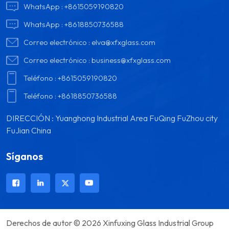
WhatsApp :
+8615059190820
WhatsApp :
+8618850736588
Correo electrónico :
elva@xfxglass.com
Correo electrónico :
business@xfxglass.com
Teléfono :
+8615059190820
Teléfono :
+8618850736588
DIRECCIÓN : Yuanghong Industrial Area FuQing FuZhou city
FuJian China
Síganos
Derechos de autor © 2026 Xinfuxing Glass Industrial Group