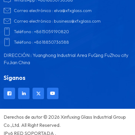
Correo electrónico :
elva@xfxglass.com
Correo electrónico :
business@xfxglass.com
Teléfono :
+8615059190820
Teléfono :
+8618850736588
DIRECCIÓN : Yuanghong Industrial Area FuQing FuZhou city
FuJian China
Síganos
Derechos de autor © 2026 Xinfuxing Glass Industrial Group
Co.,Ltd. All Right Reserved.
IPv6 RED SOPORTADA .