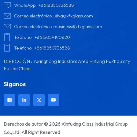
WhatsApp :
+8618850736588
Correo electrónico :
elva@xfxglass.com
Correo electrónico :
business@xfxglass.com
Teléfono :
+8615059190820
Teléfono :
+8618850736588
DIRECCIÓN : Yuanghong Industrial Area FuQing FuZhou city
FuJian China
Síganos
Derechos de autor © 2026 Xinfuxing Glass Industrial Group
Co.,Ltd. All Right Reserved.