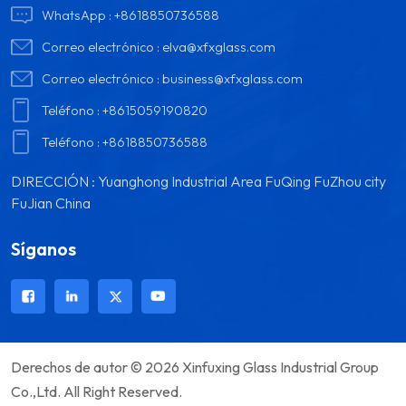
WhatsApp :
+8618850736588
Correo electrónico :
elva@xfxglass.com
Correo electrónico :
business@xfxglass.com
Teléfono :
+8615059190820
Teléfono :
+8618850736588
DIRECCIÓN : Yuanghong Industrial Area FuQing FuZhou city
FuJian China
Síganos
Derechos de autor © 2026 Xinfuxing Glass Industrial Group
Co.,Ltd. All Right Reserved.