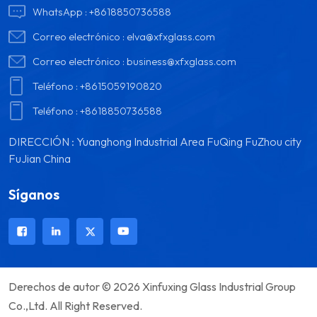
WhatsApp :
+8618850736588
Correo electrónico :
elva@xfxglass.com
Correo electrónico :
business@xfxglass.com
Teléfono :
+8615059190820
Teléfono :
+8618850736588
DIRECCIÓN : Yuanghong Industrial Area FuQing FuZhou city
FuJian China
Síganos
Derechos de autor © 2026 Xinfuxing Glass Industrial Group
Co.,Ltd. All Right Reserved.