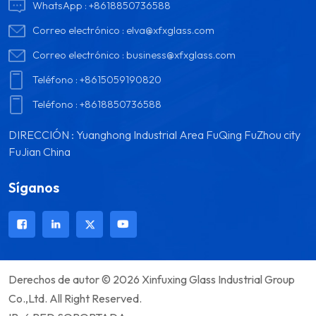
WhatsApp :
+8618850736588
Correo electrónico :
elva@xfxglass.com
Correo electrónico :
business@xfxglass.com
Teléfono :
+8615059190820
Teléfono :
+8618850736588
DIRECCIÓN : Yuanghong Industrial Area FuQing FuZhou city
FuJian China
Síganos
Derechos de autor © 2026 Xinfuxing Glass Industrial Group
Co.,Ltd. All Right Reserved.