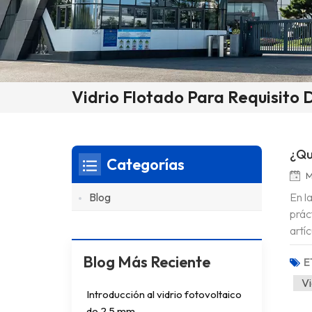
Vidrio Flotado Para Requisito 
¿Qu
Categorías
M
En l
Blog
prác
artí
flot
Blog Más Reciente
E
es re
Vi
Introducción al vidrio fotovoltaico
de 2,5 mm