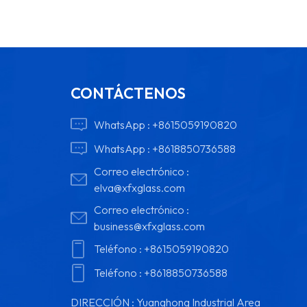
CONTÁCTENOS
WhatsApp :
+8615059190820
WhatsApp :
+8618850736588
Correo electrónico :
elva@xfxglass.com
Correo electrónico :
business@xfxglass.com
Teléfono :
+8615059190820
Teléfono :
+8618850736588
DIRECCIÓN : Yuanghong Industrial Area