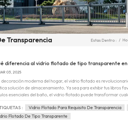
De Transparencia
/
Ho
Estas Dentro :
é diferencia al vidrio flotado de tipo transparente en
AR 03, 2025
a decoración moderna del hogar, el vidrio flotado es revolucionario
tica solución de almacenamiento. Ya sea para exhibir tus libros fav
culos esenciales del baño, el vidrio flotado puede transformar cual
ado, analizaremos sus beneficios y te daremos consejos para elegir l
TIQUETAS :
Vidrio Flotado Para Requisito De Transparencia
c...
drio Flotado De Tipo Transparente