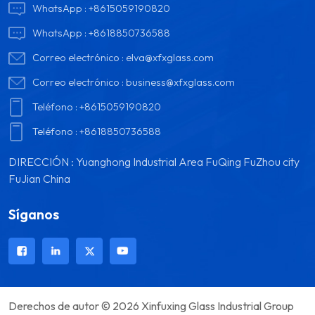
WhatsApp :
+8615059190820
WhatsApp :
+8618850736588
Correo electrónico :
elva@xfxglass.com
Correo electrónico :
business@xfxglass.com
Teléfono :
+8615059190820
Teléfono :
+8618850736588
DIRECCIÓN : Yuanghong Industrial Area FuQing FuZhou city
FuJian China
Síganos
Derechos de autor © 2026 Xinfuxing Glass Industrial Group