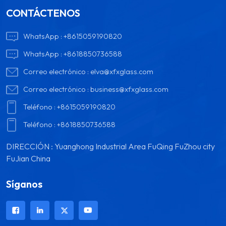
CONTÁCTENOS
WhatsApp :
+8615059190820
WhatsApp :
+8618850736588
Correo electrónico :
elva@xfxglass.com
Correo electrónico :
business@xfxglass.com
Teléfono :
+8615059190820
Teléfono :
+8618850736588
DIRECCIÓN : Yuanghong Industrial Area FuQing FuZhou city
FuJian China
Síganos