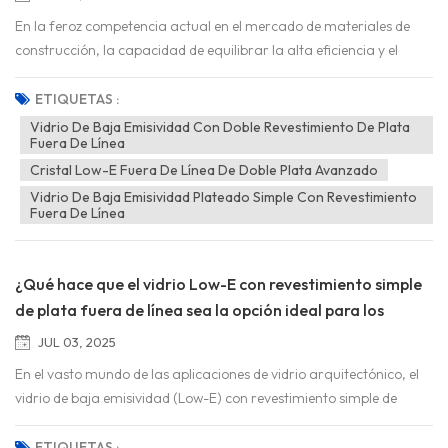
En la feroz competencia actual en el mercado de materiales de
construcción, la capacidad de equilibrar la alta eficiencia y el
ahorro energético con un rendimiento excelente se ha convertido
en el estándar fundamental para medir la competitividad de los
ETIQUETAS :
productos. En la gama de productos de vidrio de baja emisividad
Vidrio De Baja Emisividad Con Doble Revestimiento De Plata
Fuera De Línea
(Low-E), el vidrio Low-E con doble revestimiento de plata fuera de
línea se ha posicionado rápidamente como líder del sector gracias
Cristal Low-E Fuera De Línea De Doble Plata Avanzado
a sus excepcionales ventajas. Sin embargo, en com...
Vidrio De Baja Emisividad Plateado Simple Con Revestimiento
Fuera De Línea
¿Qué hace que el vidrio Low-E con revestimiento simple
de plata fuera de línea sea la opción ideal para los
edificios modernos?
JUL 03, 2025
En el vasto mundo de las aplicaciones de vidrio arquitectónico, el
vidrio de baja emisividad (Low-E) con revestimiento simple de
plata y recubrimiento fuera de línea es un referente en la industria.
Pero ¿qué lo distingue? Este producto de vidrio único, que combina
ETIQUETAS :