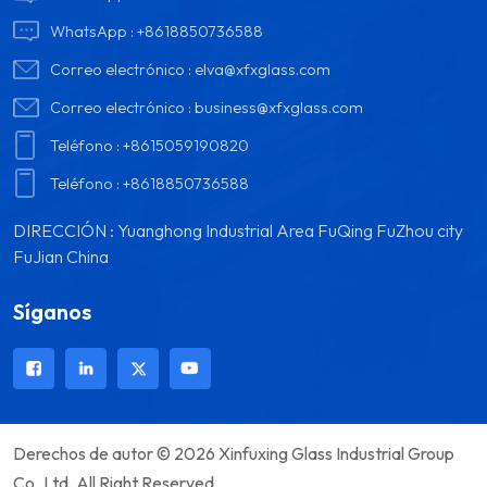
WhatsApp :
+8618850736588
Correo electrónico :
elva@xfxglass.com
Correo electrónico :
business@xfxglass.com
Teléfono :
+8615059190820
Teléfono :
+8618850736588
DIRECCIÓN : Yuanghong Industrial Area FuQing FuZhou city
FuJian China
Síganos
Derechos de autor © 2026 Xinfuxing Glass Industrial Group
Co.,Ltd. All Right Reserved.