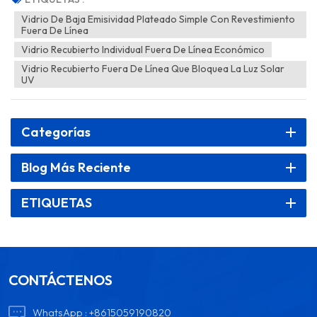
ingeniosamente tecnología de vanguardia y valor práctico, ha
Vidrio De Baja Emisividad Plateado Simple Con Revestimiento
Fuera De Línea
conquistado el corazón de numerosos arquitectos, constructores y
propietarios. Es como una barrera inteligente que refleja
Vidrio Recubierto Individual Fuera De Línea Económico
eficientemente una gran cantidad de rayos infrarro...
Vidrio Recubierto Fuera De Línea Que Bloquea La Luz Solar
UV
Categorías
Blog Más Reciente
ETIQUETAS
CONTÁCTENOS
WhatsApp :
+8615059190820