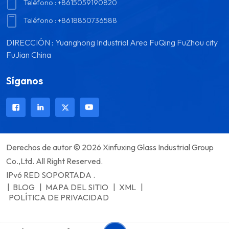
Teléfono :
+8615059190820
Teléfono :
+8618850736588
DIRECCIÓN : Yuanghong Industrial Area FuQing FuZhou city
FuJian China
Síganos
Derechos de autor © 2026 Xinfuxing Glass Industrial Group
Co.,Ltd. All Right Reserved.
IPv6 RED SOPORTADA .
|
BLOG
|
MAPA DEL SITIO
|
XML
|
POLÍTICA DE PRIVACIDAD