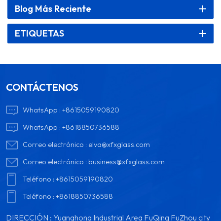
Blog Más Reciente
ETIQUETAS
CONTÁCTENOS
WhatsApp :
+8615059190820
WhatsApp :
+8618850736588
Correo electrónico :
elva@xfxglass.com
Correo electrónico :
business@xfxglass.com
Teléfono :
+8615059190820
Teléfono :
+8618850736588
DIRECCIÓN : Yuanghong Industrial Area FuQing FuZhou city